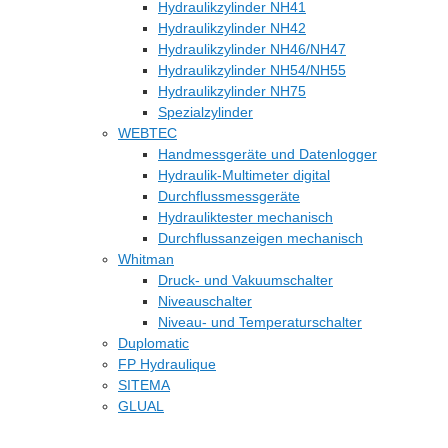
Hydraulikzylinder NH41
Hydraulikzylinder NH42
Hydraulikzylinder NH46/NH47
Hydraulikzylinder NH54/NH55
Hydraulikzylinder NH75
Spezialzylinder
WEBTEC
Handmessgeräte und Datenlogger
Hydraulik-Multimeter digital
Durchflussmessgeräte
Hydrauliktester mechanisch
Durchflussanzeigen mechanisch
Whitman
Druck- und Vakuumschalter
Niveauschalter
Niveau- und Temperaturschalter
Duplomatic
FP Hydraulique
SITEMA
GLUAL