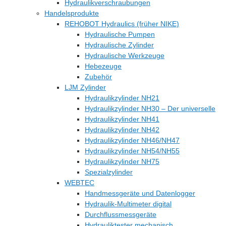
Hydraulikverschraubungen
Handelsprodukte
REHOBOT Hydraulics (früher NIKE)
Hydraulische Pumpen
Hydraulische Zylinder
Hydraulische Werkzeuge
Hebezeuge
Zubehör
LJM Zylinder
Hydraulikzylinder NH21
Hydraulikzylinder NH30 – Der universelle
Hydraulikzylinder NH41
Hydraulikzylinder NH42
Hydraulikzylinder NH46/NH47
Hydraulikzylinder NH54/NH55
Hydraulikzylinder NH75
Spezialzylinder
WEBTEC
Handmessgeräte und Datenlogger
Hydraulik-Multimeter digital
Durchflussmessgeräte
Hydrauliktester mechanisch