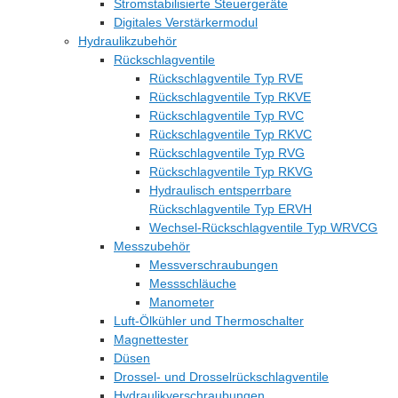
Stromstabilisierte Steuergeräte
Digitales Verstärkermodul
Hydraulikzubehör
Rückschlagventile
Rückschlagventile Typ RVE
Rückschlagventile Typ RKVE
Rückschlagventile Typ RVC
Rückschlagventile Typ RKVC
Rückschlagventile Typ RVG
Rückschlagventile Typ RKVG
Hydraulisch entsperrbare
Rückschlagventile Typ ERVH
Wechsel-Rückschlagventile Typ WRVCG
Messzubehör
Messverschraubungen
Messschläuche
Manometer
Luft-Ölkühler und Thermoschalter
Magnettester
Düsen
Drossel- und Drosselrückschlagventile
Hydraulikverschraubungen