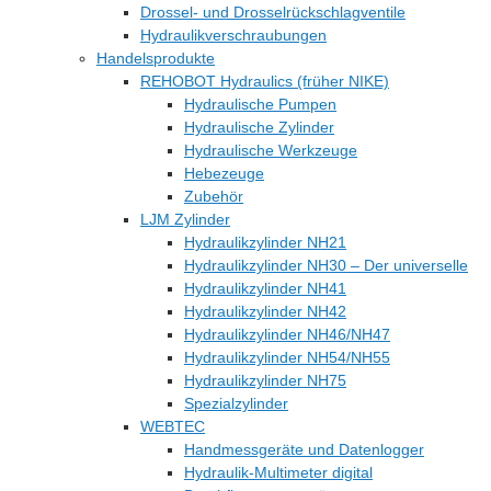
Drossel- und Drosselrückschlagventile
Hydraulikverschraubungen
Handelsprodukte
REHOBOT Hydraulics (früher NIKE)
Hydraulische Pumpen
Hydraulische Zylinder
Hydraulische Werkzeuge
Hebezeuge
Zubehör
LJM Zylinder
Hydraulikzylinder NH21
Hydraulikzylinder NH30 – Der universelle
Hydraulikzylinder NH41
Hydraulikzylinder NH42
Hydraulikzylinder NH46/NH47
Hydraulikzylinder NH54/NH55
Hydraulikzylinder NH75
Spezialzylinder
WEBTEC
Handmessgeräte und Datenlogger
Hydraulik-Multimeter digital