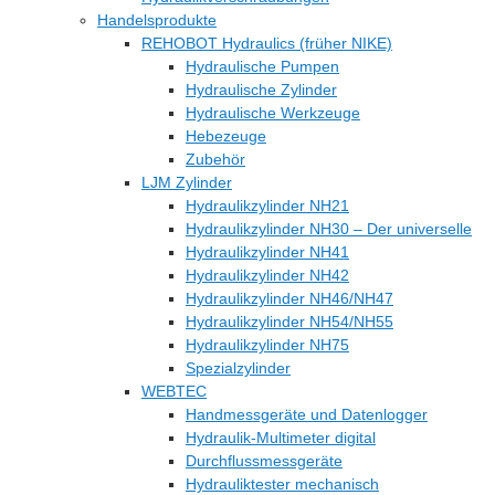
Handelsprodukte
REHOBOT Hydraulics (früher NIKE)
Hydraulische Pumpen
Hydraulische Zylinder
Hydraulische Werkzeuge
Hebezeuge
Zubehör
LJM Zylinder
Hydraulikzylinder NH21
Hydraulikzylinder NH30 – Der universelle
Hydraulikzylinder NH41
Hydraulikzylinder NH42
Hydraulikzylinder NH46/NH47
Hydraulikzylinder NH54/NH55
Hydraulikzylinder NH75
Spezialzylinder
WEBTEC
Handmessgeräte und Datenlogger
Hydraulik-Multimeter digital
Durchflussmessgeräte
Hydrauliktester mechanisch