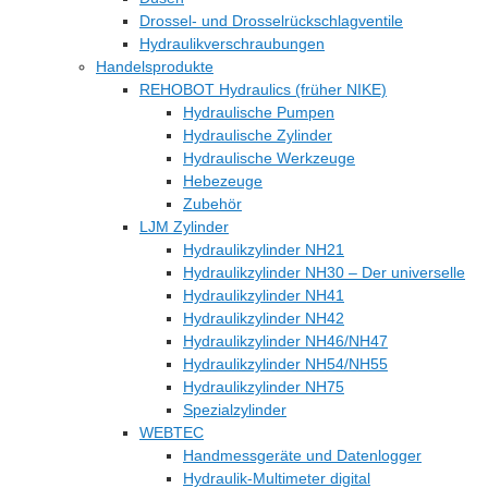
Drossel- und Drosselrückschlagventile
Hydraulikverschraubungen
Handelsprodukte
REHOBOT Hydraulics (früher NIKE)
Hydraulische Pumpen
Hydraulische Zylinder
Hydraulische Werkzeuge
Hebezeuge
Zubehör
LJM Zylinder
Hydraulikzylinder NH21
Hydraulikzylinder NH30 – Der universelle
Hydraulikzylinder NH41
Hydraulikzylinder NH42
Hydraulikzylinder NH46/NH47
Hydraulikzylinder NH54/NH55
Hydraulikzylinder NH75
Spezialzylinder
WEBTEC
Handmessgeräte und Datenlogger
Hydraulik-Multimeter digital