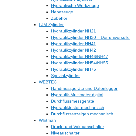
Hydraulische Werkzeuge
Hebezeuge
Zubehör
LJM Zylinder
Hydraulikzylinder NH21
Hydraulikzylinder NH30 – Der universelle
Hydraulikzylinder NH41
Hydraulikzylinder NH42
Hydraulikzylinder NH46/NH47
Hydraulikzylinder NH54/NH55
Hydraulikzylinder NH75
Spezialzylinder
WEBTEC
Handmessgeräte und Datenlogger
Hydraulik-Multimeter digital
Durchflussmessgeräte
Hydrauliktester mechanisch
Durchflussanzeigen mechanisch
Whitman
Druck- und Vakuumschalter
Niveauschalter