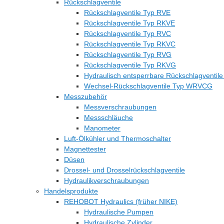
Rückschlagventile
Rückschlagventile Typ RVE
Rückschlagventile Typ RKVE
Rückschlagventile Typ RVC
Rückschlagventile Typ RKVC
Rückschlagventile Typ RVG
Rückschlagventile Typ RKVG
Hydraulisch entsperrbare Rückschlagventil
Wechsel-Rückschlagventile Typ WRVCG
Messzubehör
Messverschraubungen
Messschläuche
Manometer
Luft-Ölkühler und Thermoschalter
Magnettester
Düsen
Drossel- und Drosselrückschlagventile
Hydraulikverschraubungen
Handelsprodukte
REHOBOT Hydraulics (früher NIKE)
Hydraulische Pumpen
Hydraulische Zylinder