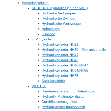
Handelsprodukte
REHOBOT Hydraulics (früher NIKE)
Hydraulische Pumpen
Hydraulische Zylinder
Hydraulische Werkzeuge
Hebezeuge
Zubehör
LJM Zylinder
Hydraulikzylinder NH21
Hydraulikzylinder NH30 – Der universelle
Hydraulikzylinder NH41
Hydraulikzylinder NH42
Hydraulikzylinder NH46/NH47
Hydraulikzylinder NH54/NH55
Hydraulikzylinder NH75
Spezialzylinder
WEBTEC
Handmessgeräte und Datenlogger
Hydraulik-Multimeter digital
Durchflussmessgeräte
Hydrauliktester mechanisch