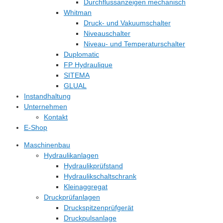
Durchflussanzeigen mechanisch
Whitman
Druck- und Vakuumschalter
Niveauschalter
Niveau- und Temperaturschalter
Duplomatic
FP Hydraulique
SITEMA
GLUAL
Instandhaltung
Unternehmen
Kontakt
E-Shop
Maschinenbau
Hydraulikanlagen
Hydraulikprüfstand
Hydraulikschaltschrank
Kleinaggregat
Druckprüfanlagen
Druckspitzenprüfgerät
Druckpulsanlage