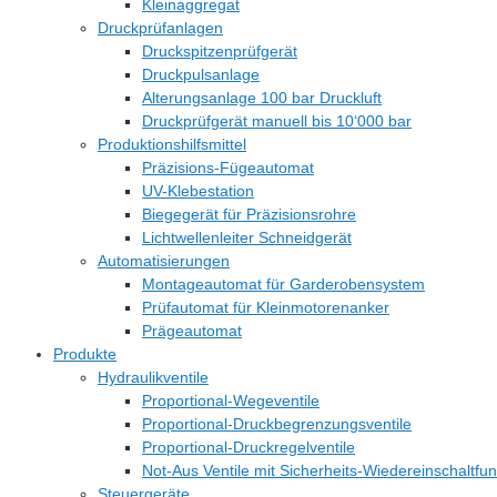
Kleinaggregat
Druckprüfanlagen
Druckspitzenprüfgerät
Druckpulsanlage
Alterungsanlage 100 bar Druckluft
Druckprüfgerät manuell bis 10‘000 bar
Produktionshilfsmittel
Präzisions-Fügeautomat
UV-Klebestation
Biegegerät für Präzisionsrohre
Lichtwellenleiter Schneidgerät
Automatisierungen
Montageautomat für Garderobensystem
Prüfautomat für Kleinmotorenanker
Prägeautomat
Produkte
Hydraulikventile
Proportional-Wegeventile
Proportional-Druckbegrenzungsventile
Proportional-Druckregelventile
Not-Aus Ventile mit Sicherheits-Wiedereinschaltfun
Steuergeräte