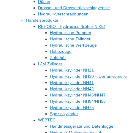
Düsen
Drossel- und Drosselrückschlagventile
Hydraulikverschraubungen
Handelsprodukte
REHOBOT Hydraulics (früher NIKE)
Hydraulische Pumpen
Hydraulische Zylinder
Hydraulische Werkzeuge
Hebezeuge
Zubehör
LJM Zylinder
Hydraulikzylinder NH21
Hydraulikzylinder NH30 – Der universelle
Hydraulikzylinder NH41
Hydraulikzylinder NH42
Hydraulikzylinder NH46/NH47
Hydraulikzylinder NH54/NH55
Hydraulikzylinder NH75
Spezialzylinder
WEBTEC
Handmessgeräte und Datenlogger
Hydraulik-Multimeter digital