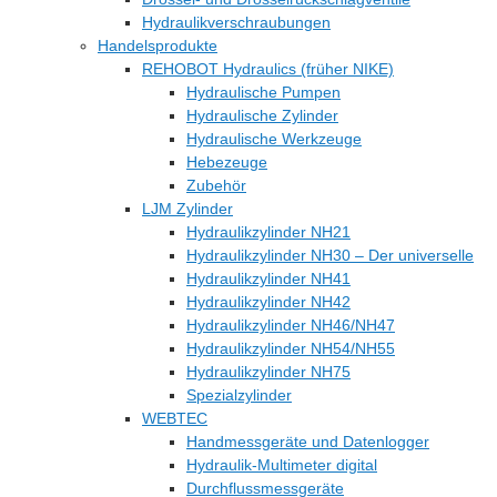
Hydraulikverschraubungen
Handelsprodukte
REHOBOT Hydraulics (früher NIKE)
Hydraulische Pumpen
Hydraulische Zylinder
Hydraulische Werkzeuge
Hebezeuge
Zubehör
LJM Zylinder
Hydraulikzylinder NH21
Hydraulikzylinder NH30 – Der universelle
Hydraulikzylinder NH41
Hydraulikzylinder NH42
Hydraulikzylinder NH46/NH47
Hydraulikzylinder NH54/NH55
Hydraulikzylinder NH75
Spezialzylinder
WEBTEC
Handmessgeräte und Datenlogger
Hydraulik-Multimeter digital
Durchflussmessgeräte