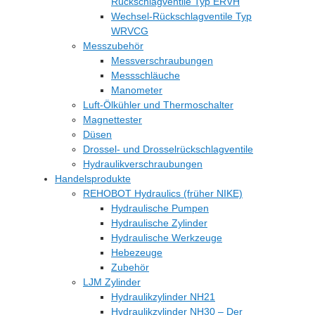
Rückschlagventile Typ ERVH
Wechsel-Rückschlagventile Typ
WRVCG
Messzubehör
Messverschraubungen
Messschläuche
Manometer
Luft-Ölkühler und Thermoschalter
Magnettester
Düsen
Drossel- und Drosselrückschlagventile
Hydraulikverschraubungen
Handelsprodukte
REHOBOT Hydraulics (früher NIKE)
Hydraulische Pumpen
Hydraulische Zylinder
Hydraulische Werkzeuge
Hebezeuge
Zubehör
LJM Zylinder
Hydraulikzylinder NH21
Hydraulikzylinder NH30 – Der