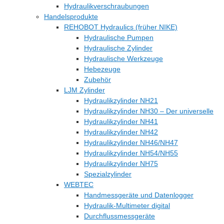
Hydraulikverschraubungen
Handelsprodukte
REHOBOT Hydraulics (früher NIKE)
Hydraulische Pumpen
Hydraulische Zylinder
Hydraulische Werkzeuge
Hebezeuge
Zubehör
LJM Zylinder
Hydraulikzylinder NH21
Hydraulikzylinder NH30 – Der universelle
Hydraulikzylinder NH41
Hydraulikzylinder NH42
Hydraulikzylinder NH46/NH47
Hydraulikzylinder NH54/NH55
Hydraulikzylinder NH75
Spezialzylinder
WEBTEC
Handmessgeräte und Datenlogger
Hydraulik-Multimeter digital
Durchflussmessgeräte