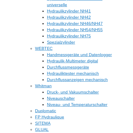
universelle
Hydraulikzylinder NH41
Hydraulikzylinder NH42
Hydraulikzylinder NH46/NH47
Hydraulikzylinder NH54/NH55
Hydraulikzylinder NH75
Spezialzylinder
WEBTEC
Handmessgeräte und Datenlogger
Hydraulik-Multimeter digital
Durchflussmessgeräte
Hydrauliktester mechanisch
Durchflussanzeigen mechanisch
Whitman
Druck- und Vakuumschalter
Niveauschalter
Niveau- und Temperaturschalter
Duplomatic
FP Hydraulique
SITEMA
GLUAL