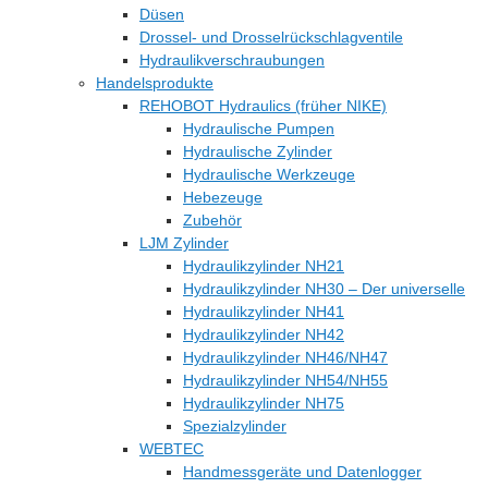
Düsen
Drossel- und Drosselrückschlagventile
Hydraulikverschraubungen
Handelsprodukte
REHOBOT Hydraulics (früher NIKE)
Hydraulische Pumpen
Hydraulische Zylinder
Hydraulische Werkzeuge
Hebezeuge
Zubehör
LJM Zylinder
Hydraulikzylinder NH21
Hydraulikzylinder NH30 – Der universelle
Hydraulikzylinder NH41
Hydraulikzylinder NH42
Hydraulikzylinder NH46/NH47
Hydraulikzylinder NH54/NH55
Hydraulikzylinder NH75
Spezialzylinder
WEBTEC
Handmessgeräte und Datenlogger