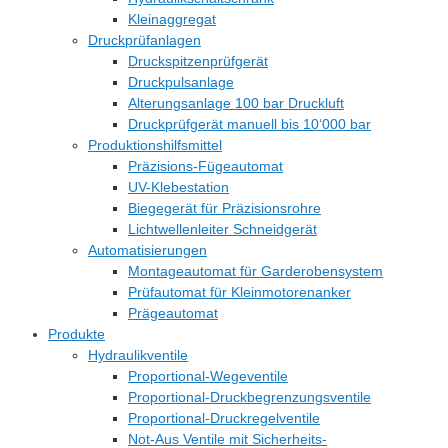
Kleinaggregat
Druckprüfanlagen
Druckspitzenprüfgerät
Druckpulsanlage
Alterungsanlage 100 bar Druckluft
Druckprüfgerät manuell bis 10‘000 bar
Produktionshilfsmittel
Präzisions-Fügeautomat
UV-Klebestation
Biegegerät für Präzisionsrohre
Lichtwellenleiter Schneidgerät
Automatisierungen
Montageautomat für Garderobensystem
Prüfautomat für Kleinmotorenanker
Prägeautomat
Produkte
Hydraulikventile
Proportional-Wegeventile
Proportional-Druckbegrenzungsventile
Proportional-Druckregelventile
Not-Aus Ventile mit Sicherheits-