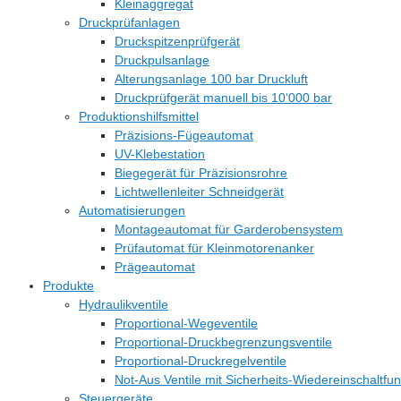
Kleinaggregat
Druckprüfanlagen
Druckspitzenprüfgerät
Druckpulsanlage
Alterungsanlage 100 bar Druckluft
Druckprüfgerät manuell bis 10‘000 bar
Produktionshilfsmittel
Präzisions-Fügeautomat
UV-Klebestation
Biegegerät für Präzisionsrohre
Lichtwellenleiter Schneidgerät
Automatisierungen
Montageautomat für Garderobensystem
Prüfautomat für Kleinmotorenanker
Prägeautomat
Produkte
Hydraulikventile
Proportional-Wegeventile
Proportional-Druckbegrenzungsventile
Proportional-Druckregelventile
Not-Aus Ventile mit Sicherheits-Wiedereinschaltfun
Steuergeräte