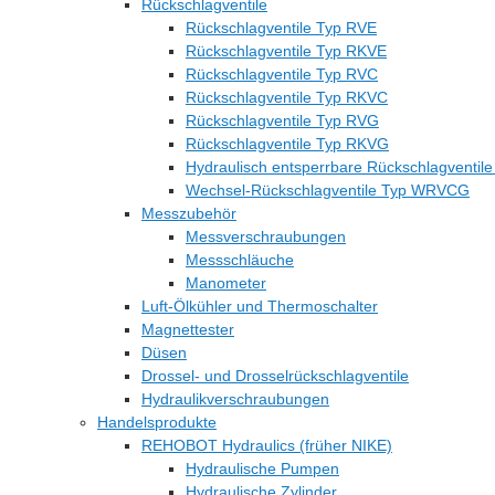
Rückschlagventile
Rückschlagventile Typ RVE
Rückschlagventile Typ RKVE
Rückschlagventile Typ RVC
Rückschlagventile Typ RKVC
Rückschlagventile Typ RVG
Rückschlagventile Typ RKVG
Hydraulisch entsperrbare Rückschlagventil
Wechsel-Rückschlagventile Typ WRVCG
Messzubehör
Messverschraubungen
Messschläuche
Manometer
Luft-Ölkühler und Thermoschalter
Magnettester
Düsen
Drossel- und Drosselrückschlagventile
Hydraulikverschraubungen
Handelsprodukte
REHOBOT Hydraulics (früher NIKE)
Hydraulische Pumpen
Hydraulische Zylinder