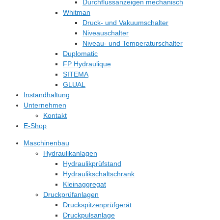
Durchflussanzeigen mechanisch
Whitman
Druck- und Vakuumschalter
Niveauschalter
Niveau- und Temperaturschalter
Duplomatic
FP Hydraulique
SITEMA
GLUAL
Instandhaltung
Unternehmen
Kontakt
E-Shop
Maschinenbau
Hydraulikanlagen
Hydraulikprüfstand
Hydraulikschaltschrank
Kleinaggregat
Druckprüfanlagen
Druckspitzenprüfgerät
Druckpulsanlage