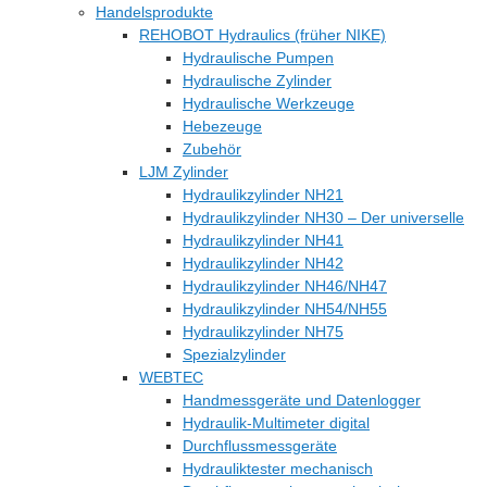
Handelsprodukte
REHOBOT Hydraulics (früher NIKE)
Hydraulische Pumpen
Hydraulische Zylinder
Hydraulische Werkzeuge
Hebezeuge
Zubehör
LJM Zylinder
Hydraulikzylinder NH21
Hydraulikzylinder NH30 – Der universelle
Hydraulikzylinder NH41
Hydraulikzylinder NH42
Hydraulikzylinder NH46/NH47
Hydraulikzylinder NH54/NH55
Hydraulikzylinder NH75
Spezialzylinder
WEBTEC
Handmessgeräte und Datenlogger
Hydraulik-Multimeter digital
Durchflussmessgeräte
Hydrauliktester mechanisch