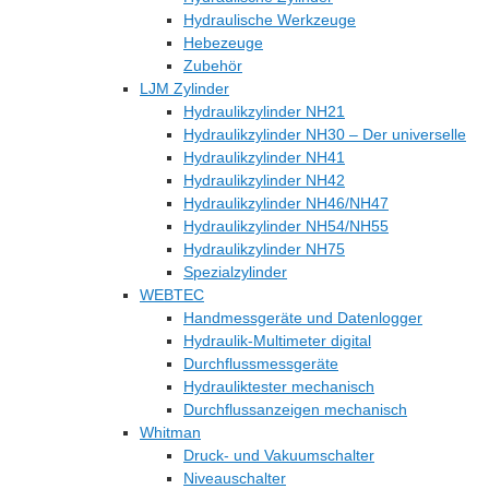
Hydraulische Werkzeuge
Hebezeuge
Zubehör
LJM Zylinder
Hydraulikzylinder NH21
Hydraulikzylinder NH30 – Der universelle
Hydraulikzylinder NH41
Hydraulikzylinder NH42
Hydraulikzylinder NH46/NH47
Hydraulikzylinder NH54/NH55
Hydraulikzylinder NH75
Spezialzylinder
WEBTEC
Handmessgeräte und Datenlogger
Hydraulik-Multimeter digital
Durchflussmessgeräte
Hydrauliktester mechanisch
Durchflussanzeigen mechanisch
Whitman
Druck- und Vakuumschalter
Niveauschalter