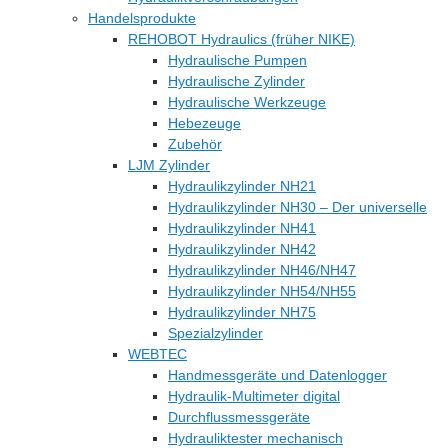
Handelsprodukte
REHOBOT Hydraulics (früher NIKE)
Hydraulische Pumpen
Hydraulische Zylinder
Hydraulische Werkzeuge
Hebezeuge
Zubehör
LJM Zylinder
Hydraulikzylinder NH21
Hydraulikzylinder NH30 – Der universelle
Hydraulikzylinder NH41
Hydraulikzylinder NH42
Hydraulikzylinder NH46/NH47
Hydraulikzylinder NH54/NH55
Hydraulikzylinder NH75
Spezialzylinder
WEBTEC
Handmessgeräte und Datenlogger
Hydraulik-Multimeter digital
Durchflussmessgeräte
Hydrauliktester mechanisch