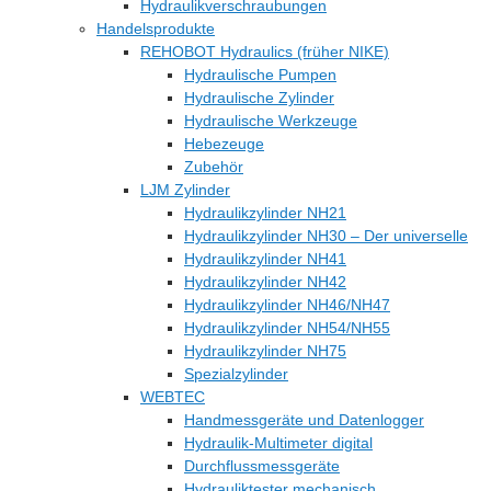
Hydraulikverschraubungen
Handelsprodukte
REHOBOT Hydraulics (früher NIKE)
Hydraulische Pumpen
Hydraulische Zylinder
Hydraulische Werkzeuge
Hebezeuge
Zubehör
LJM Zylinder
Hydraulikzylinder NH21
Hydraulikzylinder NH30 – Der universelle
Hydraulikzylinder NH41
Hydraulikzylinder NH42
Hydraulikzylinder NH46/NH47
Hydraulikzylinder NH54/NH55
Hydraulikzylinder NH75
Spezialzylinder
WEBTEC
Handmessgeräte und Datenlogger
Hydraulik-Multimeter digital
Durchflussmessgeräte
Hydrauliktester mechanisch