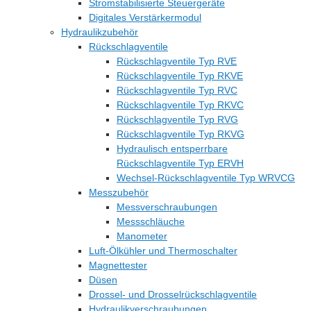
Stromstabilisierte Steuergeräte
Digitales Verstärkermodul
Hydraulikzubehör
Rückschlagventile
Rückschlagventile Typ RVE
Rückschlagventile Typ RKVE
Rückschlagventile Typ RVC
Rückschlagventile Typ RKVC
Rückschlagventile Typ RVG
Rückschlagventile Typ RKVG
Hydraulisch entsperrbare
Rückschlagventile Typ ERVH
Wechsel-Rückschlagventile Typ WRVCG
Messzubehör
Messverschraubungen
Messschläuche
Manometer
Luft-Ölkühler und Thermoschalter
Magnettester
Düsen
Drossel- und Drosselrückschlagventile
Hydraulikverschraubungen