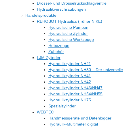
Drossel- und Drosselrückschlagventile
Hydraulikverschraubungen
Handelsprodukte
REHOBOT Hydraulics (früher NIKE)
Hydraulische Pumpen
Hydraulische Zylinder
Hydraulische Werkzeuge
Hebezeuge
Zubehör
LJM Zylinder
Hydraulikzylinder NH21
Hydraulikzylinder NH30 – Der universelle
Hydraulikzylinder NH41
Hydraulikzylinder NH42
Hydraulikzylinder NH46/NH47
Hydraulikzylinder NH54/NH55
Hydraulikzylinder NH75
Spezialzylinder
WEBTEC
Handmessgeräte und Datenlogger
Hydraulik-Multimeter digital