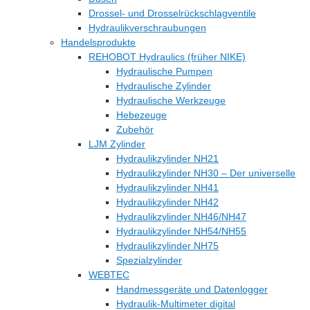
Drossel- und Drosselrückschlagventile
Hydraulikverschraubungen
Handelsprodukte
REHOBOT Hydraulics (früher NIKE)
Hydraulische Pumpen
Hydraulische Zylinder
Hydraulische Werkzeuge
Hebezeuge
Zubehör
LJM Zylinder
Hydraulikzylinder NH21
Hydraulikzylinder NH30 – Der universelle
Hydraulikzylinder NH41
Hydraulikzylinder NH42
Hydraulikzylinder NH46/NH47
Hydraulikzylinder NH54/NH55
Hydraulikzylinder NH75
Spezialzylinder
WEBTEC
Handmessgeräte und Datenlogger
Hydraulik-Multimeter digital