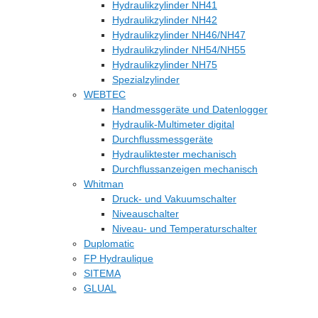
Hydraulikzylinder NH41
Hydraulikzylinder NH42
Hydraulikzylinder NH46/NH47
Hydraulikzylinder NH54/NH55
Hydraulikzylinder NH75
Spezialzylinder
WEBTEC
Handmessgeräte und Datenlogger
Hydraulik-Multimeter digital
Durchflussmessgeräte
Hydrauliktester mechanisch
Durchflussanzeigen mechanisch
Whitman
Druck- und Vakuumschalter
Niveauschalter
Niveau- und Temperaturschalter
Duplomatic
FP Hydraulique
SITEMA
GLUAL