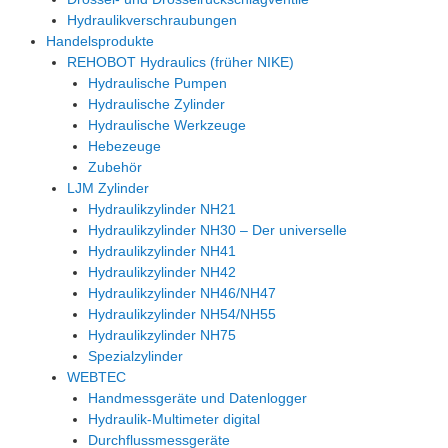
Hydraulikverschraubungen
Handelsprodukte
REHOBOT Hydraulics (früher NIKE)
Hydraulische Pumpen
Hydraulische Zylinder
Hydraulische Werkzeuge
Hebezeuge
Zubehör
LJM Zylinder
Hydraulikzylinder NH21
Hydraulikzylinder NH30 – Der universelle
Hydraulikzylinder NH41
Hydraulikzylinder NH42
Hydraulikzylinder NH46/NH47
Hydraulikzylinder NH54/NH55
Hydraulikzylinder NH75
Spezialzylinder
WEBTEC
Handmessgeräte und Datenlogger
Hydraulik-Multimeter digital
Durchflussmessgeräte