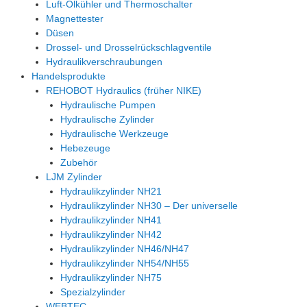
Luft-Ölkühler und Thermoschalter
Magnettester
Düsen
Drossel- und Drosselrückschlagventile
Hydraulikverschraubungen
Handelsprodukte
REHOBOT Hydraulics (früher NIKE)
Hydraulische Pumpen
Hydraulische Zylinder
Hydraulische Werkzeuge
Hebezeuge
Zubehör
LJM Zylinder
Hydraulikzylinder NH21
Hydraulikzylinder NH30 – Der universelle
Hydraulikzylinder NH41
Hydraulikzylinder NH42
Hydraulikzylinder NH46/NH47
Hydraulikzylinder NH54/NH55
Hydraulikzylinder NH75
Spezialzylinder
WEBTEC