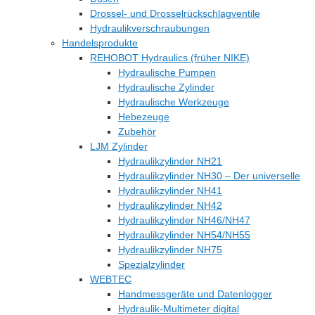
Drossel- und Drosselrückschlagventile
Hydraulikverschraubungen
Handelsprodukte
REHOBOT Hydraulics (früher NIKE)
Hydraulische Pumpen
Hydraulische Zylinder
Hydraulische Werkzeuge
Hebezeuge
Zubehör
LJM Zylinder
Hydraulikzylinder NH21
Hydraulikzylinder NH30 – Der universelle
Hydraulikzylinder NH41
Hydraulikzylinder NH42
Hydraulikzylinder NH46/NH47
Hydraulikzylinder NH54/NH55
Hydraulikzylinder NH75
Spezialzylinder
WEBTEC
Handmessgeräte und Datenlogger
Hydraulik-Multimeter digital