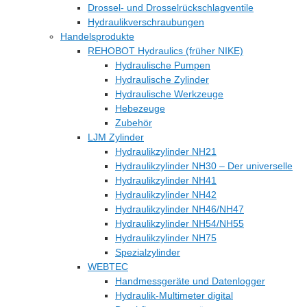
Drossel- und Drosselrückschlagventile
Hydraulikverschraubungen
Handelsprodukte
REHOBOT Hydraulics (früher NIKE)
Hydraulische Pumpen
Hydraulische Zylinder
Hydraulische Werkzeuge
Hebezeuge
Zubehör
LJM Zylinder
Hydraulikzylinder NH21
Hydraulikzylinder NH30 – Der universelle
Hydraulikzylinder NH41
Hydraulikzylinder NH42
Hydraulikzylinder NH46/NH47
Hydraulikzylinder NH54/NH55
Hydraulikzylinder NH75
Spezialzylinder
WEBTEC
Handmessgeräte und Datenlogger
Hydraulik-Multimeter digital