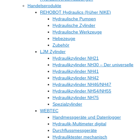
Handelsprodukte
REHOBOT Hydraulics (früher NIKE)
Hydraulische Pumpen
Hydraulische Zylinder
Hydraulische Werkzeuge
Hebezeuge
Zubehör
LJM Zylinder
Hydraulikzylinder NH21
Hydraulikzylinder NH30 – Der universelle
Hydraulikzylinder NH41
Hydraulikzylinder NH42
Hydraulikzylinder NH46/NH47
Hydraulikzylinder NH54/NH55
Hydraulikzylinder NH75
Spezialzylinder
WEBTEC
Handmessgeräte und Datenlogger
Hydraulik-Multimeter digital
Durchflussmessgeräte
Hydrauliktester mechanisch