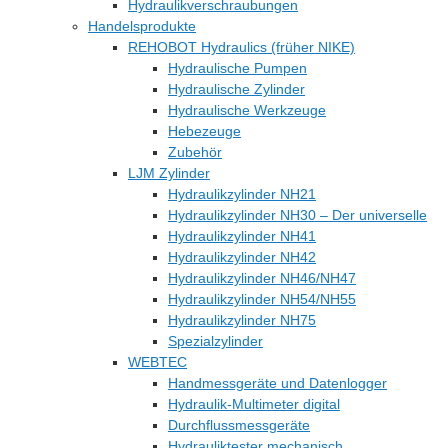
Hydraulikverschraubungen
Handelsprodukte
REHOBOT Hydraulics (früher NIKE)
Hydraulische Pumpen
Hydraulische Zylinder
Hydraulische Werkzeuge
Hebezeuge
Zubehör
LJM Zylinder
Hydraulikzylinder NH21
Hydraulikzylinder NH30 – Der universelle
Hydraulikzylinder NH41
Hydraulikzylinder NH42
Hydraulikzylinder NH46/NH47
Hydraulikzylinder NH54/NH55
Hydraulikzylinder NH75
Spezialzylinder
WEBTEC
Handmessgeräte und Datenlogger
Hydraulik-Multimeter digital
Durchflussmessgeräte
Hydrauliktester mechanisch