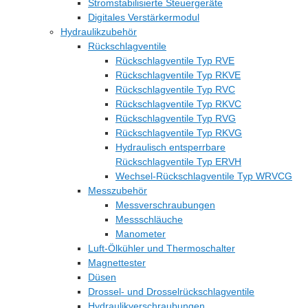
Stromstabilisierte Steuergeräte
Digitales Verstärkermodul
Hydraulikzubehör
Rückschlagventile
Rückschlagventile Typ RVE
Rückschlagventile Typ RKVE
Rückschlagventile Typ RVC
Rückschlagventile Typ RKVC
Rückschlagventile Typ RVG
Rückschlagventile Typ RKVG
Hydraulisch entsperrbare
Rückschlagventile Typ ERVH
Wechsel-Rückschlagventile Typ WRVCG
Messzubehör
Messverschraubungen
Messschläuche
Manometer
Luft-Ölkühler und Thermoschalter
Magnettester
Düsen
Drossel- und Drosselrückschlagventile
Hydraulikverschraubungen