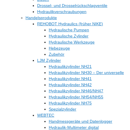
Drossel- und Drosselrückschlagventile
Hydraulikverschraubungen
Handelsprodukte
REHOBOT Hydraulics (früher NIKE)
Hydraulische Pumpen
Hydraulische Zylinder
Hydraulische Werkzeuge
Hebezeuge
Zubehör
LJM Zylinder
Hydraulikzylinder NH21
Hydraulikzylinder NH30 – Der universelle
Hydraulikzylinder NH41
Hydraulikzylinder NH42
Hydraulikzylinder NH46/NH47
Hydraulikzylinder NH54/NH55
Hydraulikzylinder NH75
Spezialzylinder
WEBTEC
Handmessgeräte und Datenlogger
Hydraulik-Multimeter digital