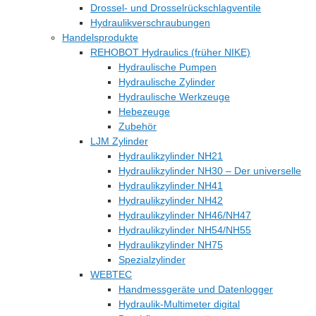
Drossel- und Drosselrückschlagventile
Hydraulikverschraubungen
Handelsprodukte
REHOBOT Hydraulics (früher NIKE)
Hydraulische Pumpen
Hydraulische Zylinder
Hydraulische Werkzeuge
Hebezeuge
Zubehör
LJM Zylinder
Hydraulikzylinder NH21
Hydraulikzylinder NH30 – Der universelle
Hydraulikzylinder NH41
Hydraulikzylinder NH42
Hydraulikzylinder NH46/NH47
Hydraulikzylinder NH54/NH55
Hydraulikzylinder NH75
Spezialzylinder
WEBTEC
Handmessgeräte und Datenlogger
Hydraulik-Multimeter digital