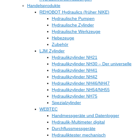
Handelsprodukte
REHOBOT Hydraulics (früher NIKE)
Hydraulische Pumpen
Hydraulische Zylinder
Hydraulische Werkzeuge
Hebezeuge
Zubehör
LJM Zylinder
Hydraulikzylinder NH21
Hydraulikzylinder NH30 – Der universelle
Hydraulikzylinder NH41
Hydraulikzylinder NH42
Hydraulikzylinder NH46/NH47
Hydraulikzylinder NH54/NH55
Hydraulikzylinder NH75
Spezialzylinder
WEBTEC
Handmessgeräte und Datenlogger
Hydraulik-Multimeter digital
Durchflussmessgeräte
Hydrauliktester mechanisch