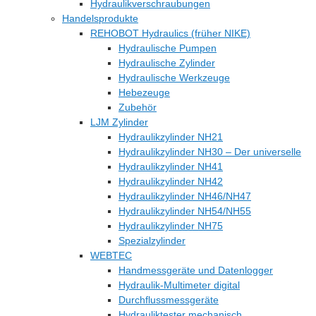
Hydraulikverschraubungen
Handelsprodukte
REHOBOT Hydraulics (früher NIKE)
Hydraulische Pumpen
Hydraulische Zylinder
Hydraulische Werkzeuge
Hebezeuge
Zubehör
LJM Zylinder
Hydraulikzylinder NH21
Hydraulikzylinder NH30 – Der universelle
Hydraulikzylinder NH41
Hydraulikzylinder NH42
Hydraulikzylinder NH46/NH47
Hydraulikzylinder NH54/NH55
Hydraulikzylinder NH75
Spezialzylinder
WEBTEC
Handmessgeräte und Datenlogger
Hydraulik-Multimeter digital
Durchflussmessgeräte
Hydrauliktester mechanisch