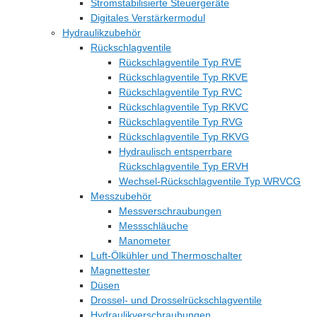
Stromstabilisierte Steuergeräte
Digitales Verstärkermodul
Hydraulikzubehör
Rückschlagventile
Rückschlagventile Typ RVE
Rückschlagventile Typ RKVE
Rückschlagventile Typ RVC
Rückschlagventile Typ RKVC
Rückschlagventile Typ RVG
Rückschlagventile Typ RKVG
Hydraulisch entsperrbare
Rückschlagventile Typ ERVH
Wechsel-Rückschlagventile Typ WRVCG
Messzubehör
Messverschraubungen
Messschläuche
Manometer
Luft-Ölkühler und Thermoschalter
Magnettester
Düsen
Drossel- und Drosselrückschlagventile
Hydraulikverschraubungen