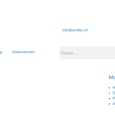
info@aroflex.ch
ng
Unternehmen
Ma
H
D
P
A